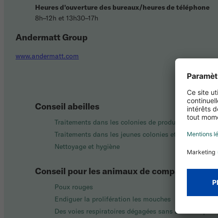
Heures d'ouverture des bureaux/heures de téléphone
8h–12h et 13h30–17h
Andermatt Group
www.andermatt.com
Conseil abeilles
Traitements dans les colonies de production
Traitements dans les jeunes colonies et l'élevage
Nettoyage et hygiène
Conseil pour les animaux de compagnie et d
Poux rouges
Endiguer la prolifération les mouches
Des voies respiratoires dégagées sans antibiotiques