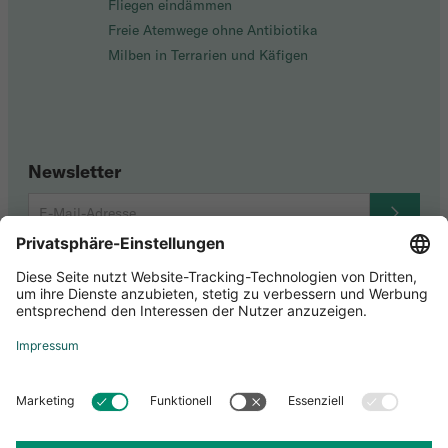
Fliegen eindämmen
Freie Atemwege ohne Antibiotika
Milben in Terrarien und Käfigen
Newsletter
Youtube
Zertifizierungen