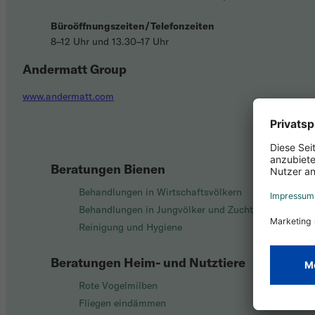
Büroöffnungszeiten/Telefonzeiten
8–12 Uhr und 13.30–17 Uhr
Andermatt Group
www.andermatt.com
Beratungen Bienen
Behandlungen in Wirtschaftsvölkern
Behandlungen in Jungvölker und Zucht
Reinigung und Hygiene
Beratungen Heim- und Nutztiere
Rote Vogelmilben
Fliegen eindämmen